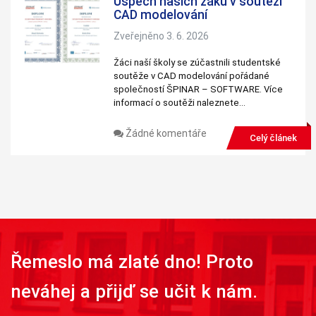
Úspěch našich žáků v soutěži
CAD modelování
Zveřejněno 3. 6. 2026
Žáci naší školy se zúčastnili studentské
soutěže v CAD modelování pořádané
společností ŠPINAR – SOFTWARE. Více
informací o soutěži naleznete…
Žádné komentáře
Celý článek
Řemeslo má zlaté dno! Proto
neváhej a přijď se učit k nám.