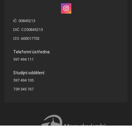
IČ: 00845213
DIČ: CZ00845213
IZO: 600017702
Telefonní ústředna:
597 494 111
Studijní oddělení:
597 494 105
739 345 767