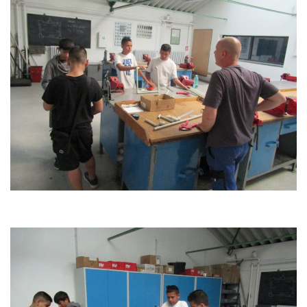
používají.
Uživatelská
zkušenost
Aby naše
webové
stránky
fungovaly při
vaší návštěvě
co nejlépe.
Pokud tyto
cookies
odmítnete,
některé
funkce z
webu zmizí.
Marketing
Sdílením svých
zájmů a chování
při návštěvě
našich stránek
zvyšujete šanci na
zobrazení