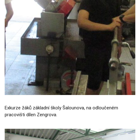
Nezbytné
Tyto
soubory
cookie
nejsou
volitelné.
Jsou
nezbytné
pro
fungování
webových
stránek.
Statistiky
Abychom
mohli
zlepšovat
funkčnost a
Exkurze žáků základní školy Šalounova, na odloučeném
strukturu
webových
pracovišti dílen Zengrova.
stránek na
základě
toho, jak se
webové
stránky