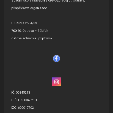
Střední škola stavební a dřevozpracující, Ostrava,
příspěvková organizace
U Studia 2654/33
700 30, Ostrava – Zábřeh
datová schránka : p8pfwmx
IČ: 00845213
DIČ: CZ00845213
IZO: 600017702