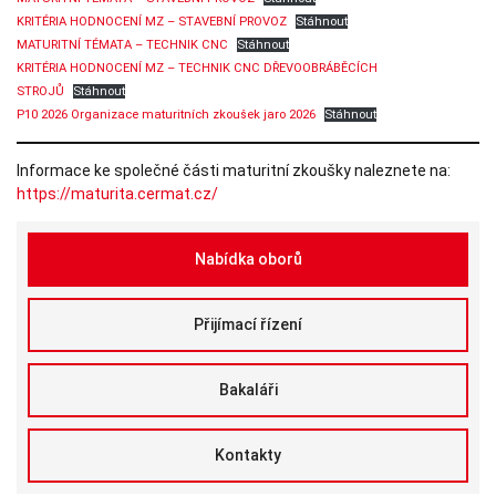
KRITÉRIA HODNOCENÍ MZ – STAVEBNÍ PROVOZ
Stáhnout
Nezbytné
Tyto
MATURITNÍ TÉMATA – TECHNIK CNC
Stáhnout
soubory
KRITÉRIA HODNOCENÍ MZ – TECHNIK CNC DŘEVOOBRÁBĚCÍCH
cookie
STROJŮ
Stáhnout
nejsou
volitelné.
P10 2026 Organizace maturitních zkoušek jaro 2026
Stáhnout
Jsou
nezbytné
pro
Informace ke společné části maturitní zkoušky naleznete na:
fungování
https://maturita.cermat.cz/
webových
stránek.
Nabídka oborů
Statistiky
Abychom
Přijímací řízení
mohli
zlepšovat
funkčnost a
strukturu
Bakaláři
webových
stránek na
základě
toho, jak se
Kontakty
webové
stránky