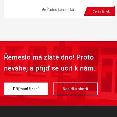
Žádné komentáře
Celý článek
Řemeslo má zlaté dno! Proto
neváhej a přijď se učit k nám.
Přijímací řízení
Nabídka oborů