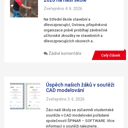
personalizovaného
obsahu a nabídek.
Zveřejněno 4. 6. 2026
Na Střední škole stavební a
dřevozpracující, Ostrava, příspěvková
organizace právě probíhají závěrečné
učňovské zkoušky ve stavebních a
dřevozpracujících oborech a…
Žádné komentáře
Celý článek
Úspěch našich žáků v soutěži
CAD modelování
Zveřejněno 3. 6. 2026
Žáci naší školy se zúčastnili studentské
soutěže v CAD modelování pořádané
společností ŠPINAR – SOFTWARE. Více
informací o soutěži naleznete…