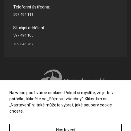
Telefonní ústředna:
597 494 111
Studijní oddělení:
597 494 105
739 345 767
Na webu používáme cookies. Pokud si myslíte, že je to v
pořádku, klikněte na „Přijmout všechny“. Kliknutím na
„Nastavení“ si také můžete vybrat, jaké soubory cookie
chcete.
Střední škola stavební a dřevozpracující Ostrava je příspěvkovou organizací
Nastavení