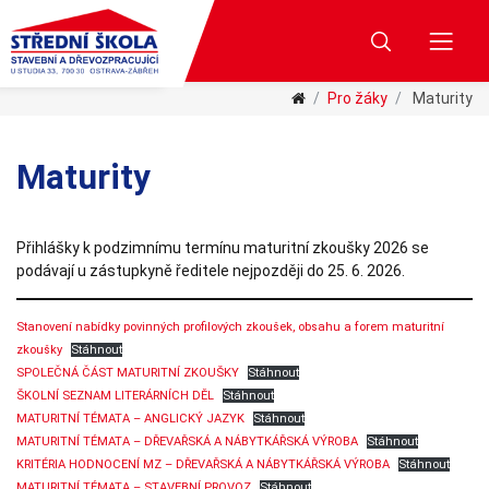
Pro žáky
Maturity
Maturity
Přihlášky k podzimnímu termínu maturitní zkoušky 2026 se
podávají u zástupkyně ředitele nejpozději do 25. 6. 2026.
Stanovení nabídky povinných profilových zkoušek, obsahu a forem maturitní
zkoušky
Stáhnout
SPOLEČNÁ ČÁST MATURITNÍ ZKOUŠKY
Stáhnout
ŠKOLNÍ SEZNAM LITERÁRNÍCH DĚL
Stáhnout
MATURITNÍ TÉMATA – ANGLICKÝ JAZYK
Stáhnout
MATURITNÍ TÉMATA – DŘEVAŘSKÁ A NÁBYTKÁŘSKÁ VÝROBA
Stáhnout
KRITÉRIA HODNOCENÍ MZ – DŘEVAŘSKÁ A NÁBYTKÁŘSKÁ VÝROBA
Stáhnout
MATURITNÍ TÉMATA – STAVEBNÍ PROVOZ
Stáhnout