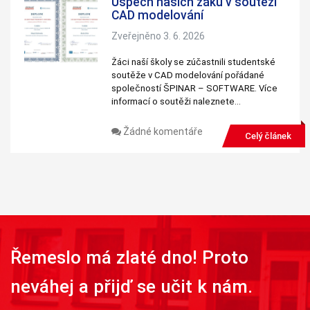
Úspěch našich žáků v soutěži
CAD modelování
Zveřejněno 3. 6. 2026
Žáci naší školy se zúčastnili studentské
soutěže v CAD modelování pořádané
společností ŠPINAR – SOFTWARE. Více
informací o soutěži naleznete…
Žádné komentáře
Celý článek
Řemeslo má zlaté dno! Proto
neváhej a přijď se učit k nám.