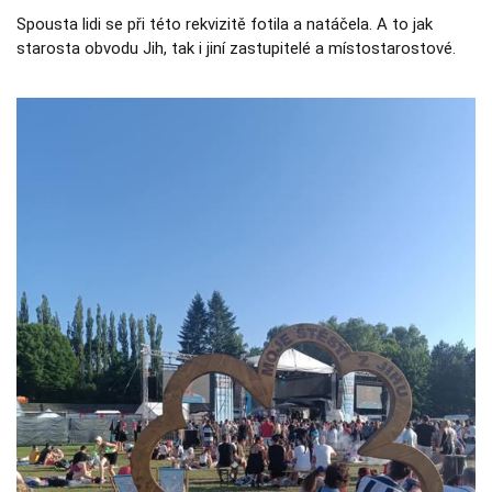
používají.
Spousta lidi se při této rekvizitě fotila a natáčela. A to jak
starosta obvodu Jih, tak i jiní zastupitelé a místostarostové.
Uživatelská
zkušenost
Aby naše
webové
stránky
fungovaly při
vaší návštěvě
co nejlépe.
Pokud tyto
cookies
odmítnete,
některé
funkce z
webu zmizí.
Marketing
Sdílením svých
zájmů a chování
při návštěvě
našich stránek
zvyšujete šanci na
zobrazení