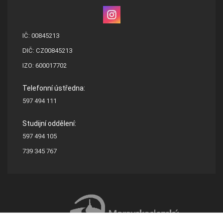
IČ: 00845213
DIČ: CZ00845213
IZO: 600017702
Telefonní ústředna:
597 494 111
Studijní oddělení:
597 494 105
739 345 767