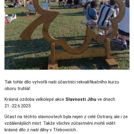
Nezbytné
Tyto
soubory
cookie
nejsou
volitelné.
Jsou
nezbytné
pro
fungování
webových
stránek.
Statistiky
Tak tohle dílo vytvořili naši účastníci rekvalifikačního kurzu
Abychom
oboru truhlář.
mohli
zlepšovat
funkčnost a
Krásná ozdoba velkolepé akce
Slavnosti Jihu
ve dnech
strukturu
21.-22.6.2025
webových
stránek na
Účast na těchto slavnostech byla nejen z celé Ostravy, ale i ze
základě
toho, jak se
vzdálenějších míst. Takže všichni zúčastněni mohli vidět
webové
krásné dílo z naší dílny v Třebovicích.
stránky