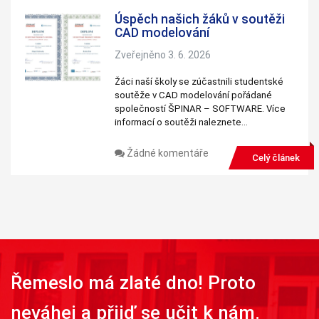
Úspěch našich žáků v soutěži
CAD modelování
Zveřejněno 3. 6. 2026
Žáci naší školy se zúčastnili studentské
soutěže v CAD modelování pořádané
společností ŠPINAR – SOFTWARE. Více
informací o soutěži naleznete…
Žádné komentáře
Celý článek
Řemeslo má zlaté dno! Proto
neváhej a přijď se učit k nám.