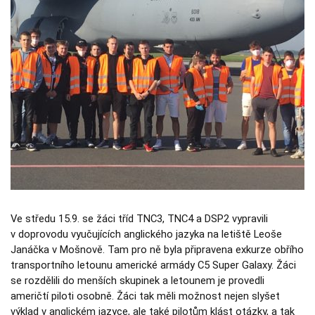
Nezbytné
Tyto
soubory
cookie
nejsou
volitelné.
Jsou
nezbytné
pro
fungování
webových
stránek.
Statistiky
Abychom
mohli
Ve středu 15.9. se žáci tříd TNC3, TNC4 a DSP2 vypravili
zlepšovat
funkčnost a
v doprovodu vyučujících anglického jazyka na letiště Leoše
strukturu
Janáčka v Mošnově. Tam pro ně byla připravena exkurze obřího
webových
transportního letounu americké armády C5 Super Galaxy. Žáci
stránek na
základě
se rozdělili do menších skupinek a letounem je provedli
toho, jak se
američtí piloti osobně. Žáci tak měli možnost nejen slyšet
webové
stránky
výklad v anglickém jazyce, ale také pilotům klást otázky, a tak