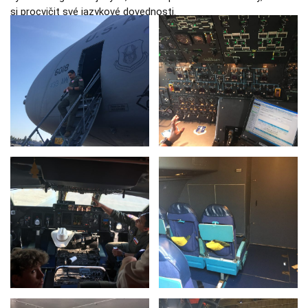
používají.
si procvičit své jazykové dovednosti.
Uživatelská
zkušenost
Aby naše
webové
stránky
fungovaly při
vaší návštěvě
co nejlépe.
Pokud tyto
cookies
odmítnete,
některé
funkce z
webu zmizí.
Marketing
Sdílením svých
zájmů a chování
při návštěvě
našich stránek
zvyšujete šanci na
zobrazení