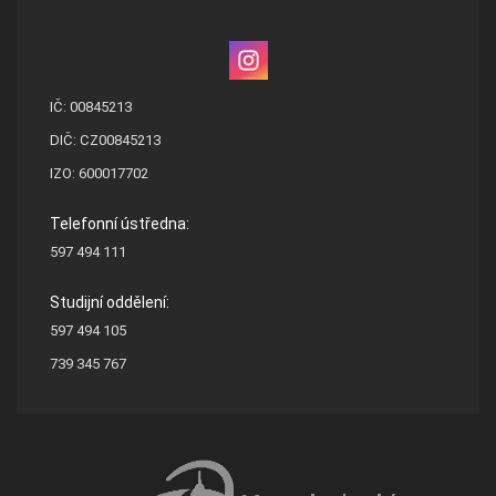
IČ: 00845213
DIČ: CZ00845213
IZO: 600017702
Telefonní ústředna:
597 494 111
Studijní oddělení:
597 494 105
739 345 767