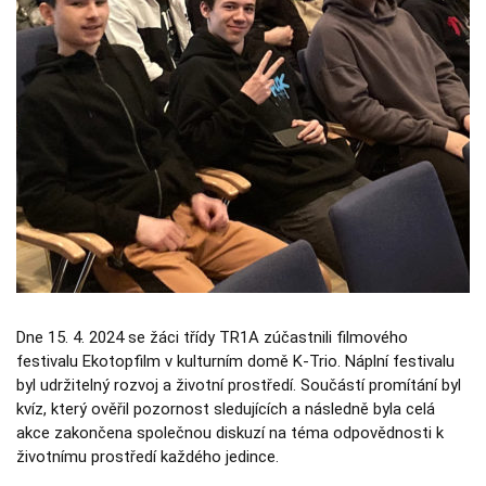
Nezbytné
Tyto
soubory
cookie
nejsou
volitelné.
Jsou
nezbytné
pro
fungování
webových
stránek.
Statistiky
Abychom
mohli
Dne 15. 4. 2024 se žáci třídy TR1A zúčastnili filmového
zlepšovat
funkčnost a
festivalu Ekotopfilm v kulturním domě K-Trio. Náplní festivalu
strukturu
byl udržitelný rozvoj a životní prostředí. Součástí promítání byl
webových
kvíz, který ověřil pozornost sledujících a následně byla celá
stránek na
základě
akce zakončena společnou diskuzí na téma odpovědnosti k
toho, jak se
životnímu prostředí každého jedince.
webové
stránky