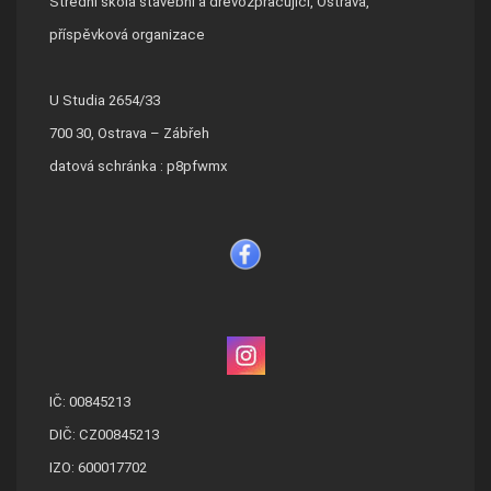
Střední škola stavební a dřevozpracující, Ostrava,
příspěvková organizace
U Studia 2654/33
700 30, Ostrava – Zábřeh
datová schránka : p8pfwmx
IČ: 00845213
DIČ: CZ00845213
IZO: 600017702