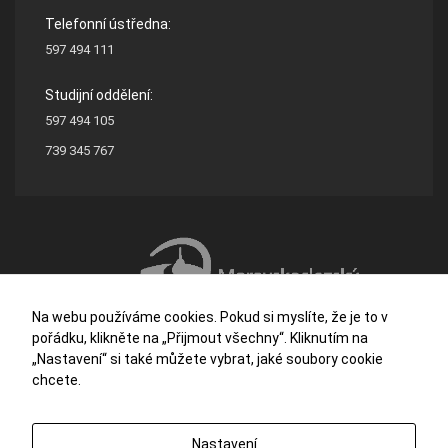
Telefonní ústředna:
597 494 111
Studijní oddělení:
597 494 105
739 345 767
Na webu používáme cookies. Pokud si myslíte, že je to v
pořádku, klikněte na „Přijmout všechny“. Kliknutím na
„Nastavení“ si také můžete vybrat, jaké soubory cookie
chcete.
Střední škola stavební a dřevozpracující Ostrava je příspěvkovou organizací
Nastavení