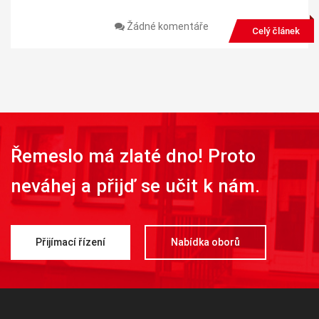
Žádné komentáře
Celý článek
Řemeslo má zlaté dno! Proto
neváhej a přijď se učit k nám.
Přijímací řízení
Nabídka oborů