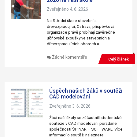
personalizovaného
obsahu a nabídek.
Zveřejněno 4. 6. 2026
Na Střední škole stavební a
dřevozpracující, Ostrava, příspěvková
organizace právě probíhají závěrečné
učňovské zkoušky ve stavebních a
dřevozpracujících oborech a…
Žádné komentáře
Celý článek
Úspěch našich žáků v soutěži
CAD modelování
Zveřejněno 3. 6. 2026
Žáci naší školy se zúčastnili studentské
soutěže v CAD modelování pořádané
společností ŠPINAR – SOFTWARE. Více
informací o soutěži naleznete…