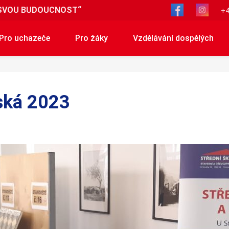
SVOU BUDOUCNOST“
+4
Pro uchazeče
Pro žáky
Vzdělávání dospělých
íská 2023