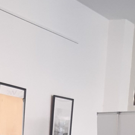
webu zmizí.
Marketing
Sdílením svých
zájmů a chování
při návštěvě
našich stránek
zvyšujete šanci na
zobrazení
personalizovaného
obsahu a nabídek.