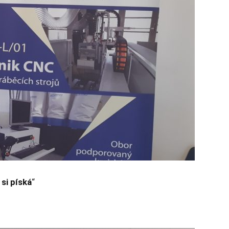
 si píská
“