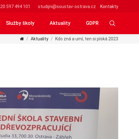
20 597 494 101
studijni@soustav-ostrava.cz
Kontakty
Služby školy
Aktuality
GDPR
Aktuality
Kdo zná a umí, ten si píská 2023