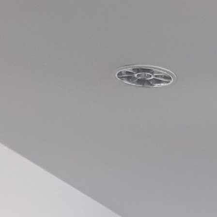
webových
stránek na
základě
toho, jak
se webové
stránky
používají.
Uživatelská
zkušenost
Aby naše
webové
stránky
fungovaly
při vaší
návštěvě co
nejlépe.
Pokud tyto
cookies
odmítnete,
některé
funkce z