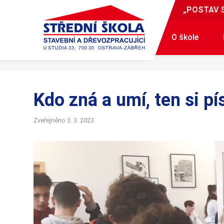
„POSTAV 
O škole
Kdo zná a umí, ten si p
Zveřejněno 3. 3. 2023