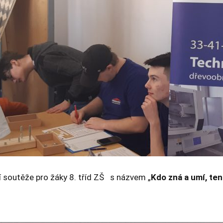
Nezbytné
Tyto
soubory
cookie
nejsou
volitelné.
Jsou
nezbytné
pro
fungování
webových
stránek.
Statistiky
í soutěže pro žáky 8. tříd ZŠ s názvem „
Kdo zná a umí, ten
Abychom
mohli
zlepšovat
funkčnost
a strukturu