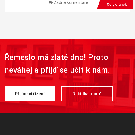
Žádné komentáře
Celý článek
Řemeslo má zlaté dno! Proto
neváhej a přijď se učit k nám.
Přijímací řízení
Nabídka oborů