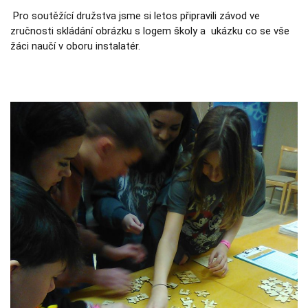
používají.
Pro soutěžící družstva jsme si letos připravili závod ve
zručnosti skládání obrázku s logem školy a ukázku co se vše
žáci naučí v oboru instalatér.
Uživatelská
zkušenost
Aby naše
webové
stránky
fungovaly při
vaší návštěvě
co nejlépe.
Pokud tyto
cookies
odmítnete,
některé
funkce z
webu zmizí.
Marketing
Sdílením svých
zájmů a chování
při návštěvě
našich stránek
zvyšujete šanci na
zobrazení