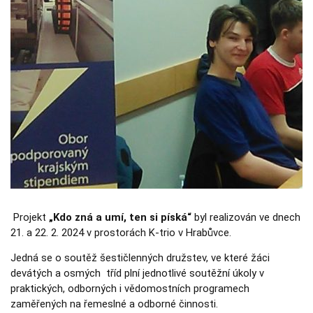
Nezbytné
Tyto
soubory
cookie
nejsou
volitelné.
Jsou
nezbytné
pro
fungování
webových
stránek.
Statistiky
Abychom
mohli
Projekt
„Kdo zná a umí, ten si píská
“
byl realizován ve dnech
zlepšovat
funkčnost a
21. a 22. 2. 2024 v prostorách K-trio v Hrabůvce.
strukturu
webových
Jedná se o soutěž šestičlenných družstev, ve které žáci
stránek na
devátých a osmých tříd plní jednotlivé soutěžní úkoly v
základě
toho, jak se
praktických, odborných i vědomostních programech
webové
zaměřených na řemeslné a odborné činnosti.
stránky