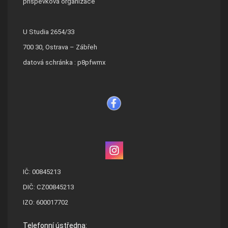
příspěvková organizace
U Studia 2654/33
700 30, Ostrava – Zábřeh
datová schránka : p8pfwmx
IČ: 00845213
DIČ: CZ00845213
IZO: 600017702
Telefonní ústředna: