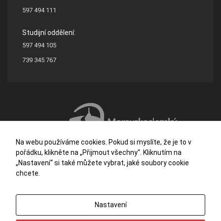
597 494 111
Studijní oddělení:
597 494 105
739 345 767
Na webu používáme cookies. Pokud si myslíte, že je to v
pořádku, klikněte na „Přijmout všechny“. Kliknutím na
„Nastavení“ si také můžete vybrat, jaké soubory cookie
chcete.
Střední škola stavební a dřevozpracující Ostrava je příspěvkovou organizací
Nastavení
zřizovanou Moravskoslezským krajem.
Potřebujete poradit?
Zeptejte se našeho