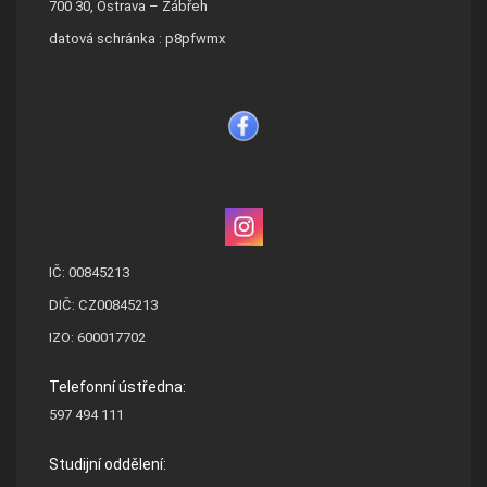
700 30, Ostrava – Zábřeh
datová schránka : p8pfwmx
IČ: 00845213
DIČ: CZ00845213
IZO: 600017702
Telefonní ústředna:
597 494 111
Studijní oddělení: