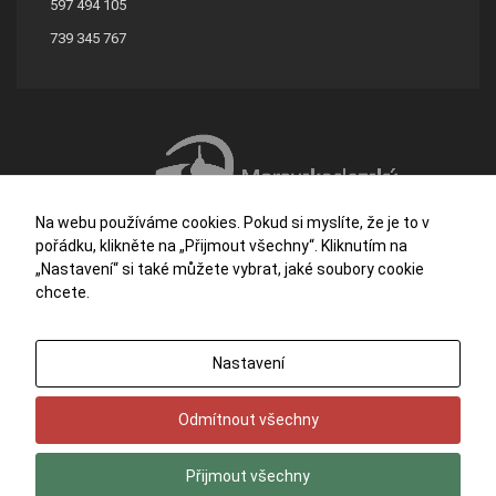
597 494 105
739 345 767
Na webu používáme cookies. Pokud si myslíte, že je to v
pořádku, klikněte na „Přijmout všechny“. Kliknutím na
„Nastavení“ si také můžete vybrat, jaké soubory cookie
chcete.
Střední škola stavební a dřevozpracující Ostrava je příspěvkovou organizací
Nastavení
zřizovanou Moravskoslezským krajem.
Potřebujete poradit?
Zeptejte se našeho
asistenta
Chettyho
.
Odmítnout všechny
© 2026
Střední škola stavební a dřevozpracující, Ostrava
. Všechna práva
vyhrazena.
Vytvořilo
eline.cz
Přijmout všechny