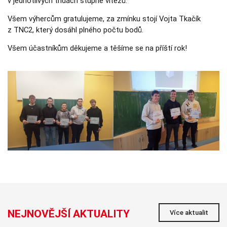
v jednotlivých třídách stupně vítězů.
používají.
Všem výhercům gratulujeme, za zmínku stojí Vojta Tkačík
z TNC2, který dosáhl plného počtu bodů.
Uživatelská
zkušenost
Všem účastníkům děkujeme a těšíme se na příští rok!
Aby naše
webové
stránky
fungovaly při
vaší návštěvě
co nejlépe.
Pokud tyto
cookies
odmítnete,
některé
funkce z
webu zmizí.
Marketing
Sdílením svých
zájmů a chování
při návštěvě
našich stránek
NEJNOVĚJŠÍ AKTUALITY
Více aktualit
zvyšujete šanci na
zobrazení