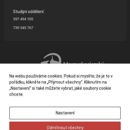
Studijní oddělení:
597 494 105
739 345 767
Na webu používáme cookies. Pokud si myslíte, že je to v
pořádku, klikněte na „Přijmout všechny“. Kliknutím na
„Nastavení“ si také můžete vybrat, jaké soubory cookie
chcete.
Střední škola stavební a dřevozpracující Ostrava je příspěvkovou organizací
Nastavení
zřizovanou Moravskoslezským krajem.
Potřebujete poradit?
Zeptejte se našeho
asistenta
Chettyho
.
Odmítnout všechny