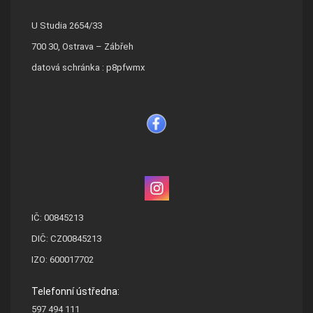
U Studia 2654/33
700 30, Ostrava – Zábřeh
datová schránka : p8pfwmx
IČ: 00845213
DIČ: CZ00845213
IZO: 600017702
Telefonní ústředna:
597 494 111