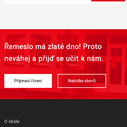
Řemeslo má zlaté dno! Proto
neváhej a přijď se učit k nám.
Přijímací řízení
Nabídka oborů
O škole