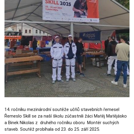
Nezbytné
Tyto
soubory
cookie
nejsou
volitelné.
Jsou
nezbytné
pro
fungování
webových
stránek.
Statistiky
Abychom
mohli
zlepšovat
funkčnost a
strukturu
webových
14. ročníku mezinárodní soutěže učňů stavebních řemesel
stránek na
Řemeslo Skill se za naší školu zúčastnili žáci Matěj Matějásko
základě
toho, jak se
a Binek Nikolas z druhého ročníku oboru Montér suchých
webové
staveb. Soutěž probíhala od 23. do 25. září 2025.
stránky