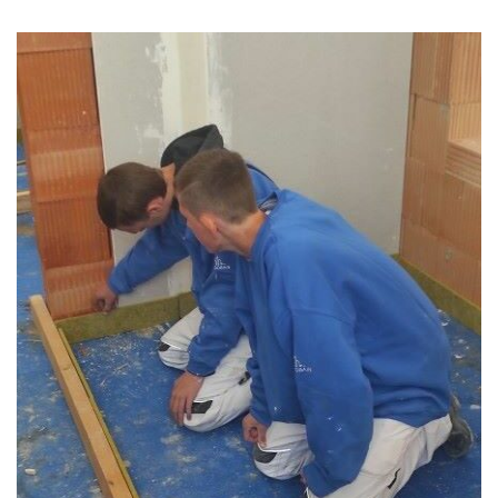
používají.
Uživatelská
zkušenost
Aby naše
webové
stránky
fungovaly při
vaší návštěvě
co nejlépe.
Pokud tyto
cookies
odmítnete,
některé
funkce z
webu zmizí.
Marketing
Sdílením svých
zájmů a chování
při návštěvě
našich stránek
zvyšujete šanci na
zobrazení