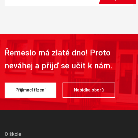
Řemeslo má zlaté dno! Proto
neváhej a přijď se učit k nám.
Přijímací řízení
Nabídka oborů
O škole