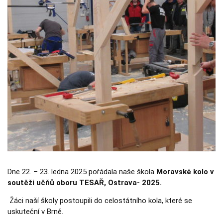
Nezbytné
Tyto
soubory
cookie
nejsou
volitelné.
Jsou
nezbytné
pro
fungování
webových
stránek.
Statistiky
Abychom
mohli
zlepšovat
funkčnost a
Dne 22. – 23. ledna 2025 pořádala naše škola
strukturu
Moravské kolo v
webových
soutěži učňů oboru TESAŘ, Ostrava- 2025.
stránek na
základě
Žáci naší školy postoupili do celostátního kola, které se
toho, jak se
uskuteční v Brně.
webové
stránky