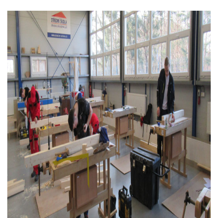
používají.
Uživatelská
zkušenost
Aby naše
webové
stránky
fungovaly při
vaší návštěvě
co nejlépe.
Pokud tyto
cookies
odmítnete,
některé
funkce z
webu zmizí.
Marketing
Sdílením svých
zájmů a chování
při návštěvě
našich stránek
zvyšujete šanci na
zobrazení