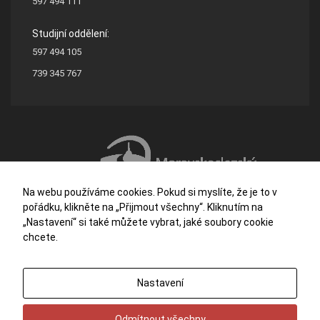
597 494 111
Studijní oddělení:
597 494 105
739 345 767
Na webu používáme cookies. Pokud si myslíte, že je to v
pořádku, klikněte na „Přijmout všechny“. Kliknutím na
„Nastavení“ si také můžete vybrat, jaké soubory cookie
chcete.
Střední škola stavební a dřevozpracující Ostrava je příspěvkovou organizací
Nastavení
zřizovanou Moravskoslezským krajem.
Potřebujete poradit?
Zeptejte se našeho
asistenta
Chettyho
.
Odmítnout všechny