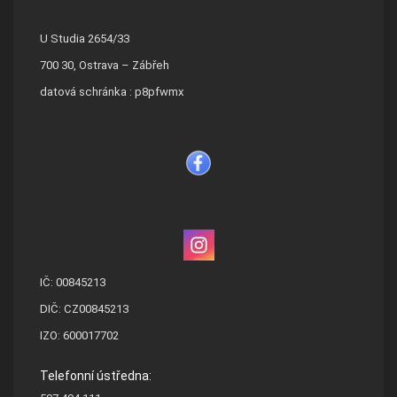
U Studia 2654/33
700 30, Ostrava – Zábřeh
datová schránka : p8pfwmx
IČ: 00845213
DIČ: CZ00845213
IZO: 600017702
Telefonní ústředna: