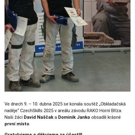
Nezbytné
Tyto
soubory
cookie
nejsou
volitelné.
Jsou
nezbytné
pro
fungování
webových
stránek.
Statistiky
Abychom
mohli
zlepšovat
funkčnost a
Ve dnech 9. – 10. dubna 2025 se konala soutěž „Obkladačská
strukturu
webových
naděje“ CzechSkills 2025 v areálu závodu RAKO Horní Bříza.
stránek na
Naši žáci
David Naščak
a
Dominik Janko
obsadili krásné
základě
toho, jak se
první místo
.
webové
stránky
Gratulujeme a děkujeme za účast!!!