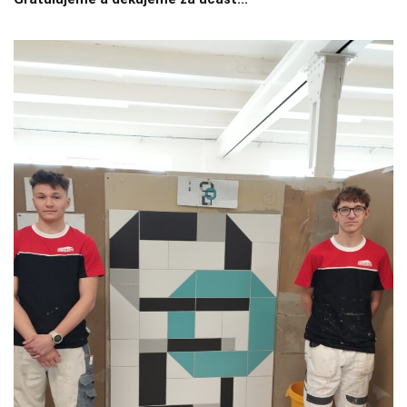
používají.
Uživatelská
zkušenost
Aby naše
webové
stránky
fungovaly při
vaší návštěvě
co nejlépe.
Pokud tyto
cookies
odmítnete,
některé
funkce z
webu zmizí.
Marketing
Sdílením svých
zájmů a chování
při návštěvě
našich stránek
zvyšujete šanci na
zobrazení