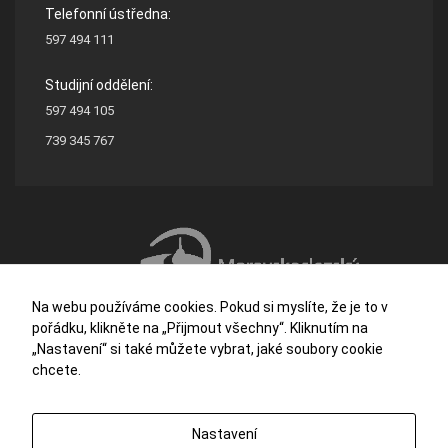
Telefonní ústředna:
597 494 111
Studijní oddělení:
597 494 105
739 345 767
Na webu používáme cookies. Pokud si myslíte, že je to v
pořádku, klikněte na „Přijmout všechny“. Kliknutím na
„Nastavení“ si také můžete vybrat, jaké soubory cookie
chcete.
Střední škola stavební a dřevozpracující Ostrava je příspěvkovou organizací
Nastavení
zřizovanou Moravskoslezským krajem.