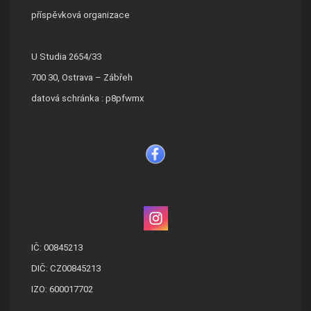
příspěvková organizace
U Studia 2654/33
700 30, Ostrava – Zábřeh
datová schránka : p8pfwmx
IČ: 00845213
DIČ: CZ00845213
IZO: 600017702