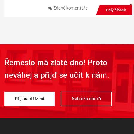
Žádné komentáře
Celý článek
Řemeslo má zlaté dno! Proto
neváhej a přijď se učit k nám.
Přijímací řízení
Nabídka oborů