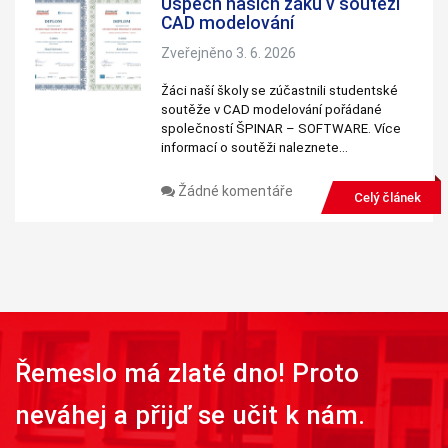
Úspěch našich žáků v soutěži
CAD modelování
Zveřejněno 3. 6. 2026
Žáci naší školy se zúčastnili studentské
soutěže v CAD modelování pořádané
společností ŠPINAR – SOFTWARE. Více
informací o soutěži naleznete…
Žádné komentáře
Celý článek
Řemeslo má zlaté dno! Proto
neváhej a přijď se učit k nám.