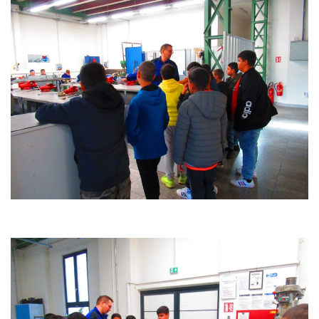
používají.
Uživatelská
zkušenost
Aby naše
webové
stránky
fungovaly při
vaší návštěvě
co nejlépe.
Pokud tyto
cookies
odmítnete,
některé
funkce z
webu zmizí.
Marketing
Sdílením svých
zájmů a chování
při návštěvě
našich stránek
zvyšujete šanci na
zobrazení