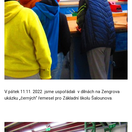
Nezbytné
Tyto
soubory
cookie
nejsou
volitelné.
Jsou
nezbytné
pro
fungování
webových
stránek.
Statistiky
Abychom
mohli
V pátek 11.11. 2022 jsme uspořádali v dílnách na Zengrova
zlepšovat
funkčnost a
ukázku „černých“ řemesel pro Základní školu Šalounova.
strukturu
webových
stránek na
základě
toho, jak se
webové
stránky