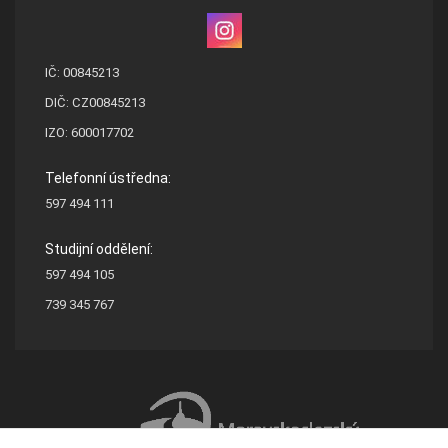
IČ: 00845213
DIČ: CZ00845213
IZO: 600017702
Telefonní ústředna:
597 494 111
Studijní oddělení:
597 494 105
739 345 767