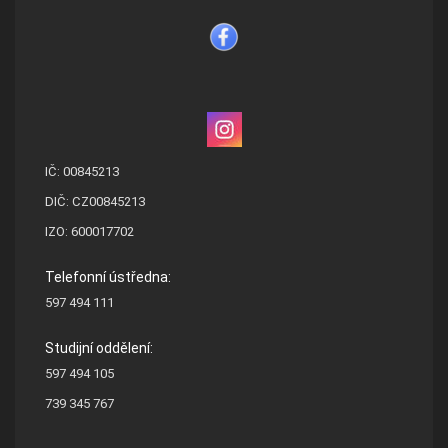
IČ: 00845213
DIČ: CZ00845213
IZO: 600017702
Telefonní ústředna:
597 494 111
Studijní oddělení:
597 494 105
739 345 767