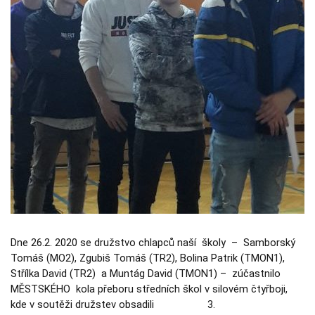
Dne 26.2. 2020 se družstvo chlapců naší školy – Samborský
Tomáš (MO2), Zgubiš Tomáš (TR2), Bolina Patrik (TMON1),
Střílka David (TR2) a Muntág David (TMON1) – zúčastnilo
MĚSTSKÉHO kola přeboru středních škol v silovém čtyřboji,
kde v soutěži družstev obsadili 3.