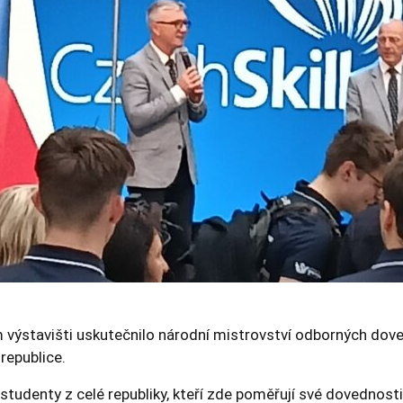
Nezbytné
Tyto
soubory
cookie
nejsou
volitelné.
Jsou
nezbytné
pro
fungování
webových
stránek.
Statistiky
Abychom
 výstavišti uskutečnilo národní mistrovství odborných dov
mohli
republice.
zlepšovat
funkčnost
 studenty z celé republiky, kteří zde poměřují své dovednos
a strukturu