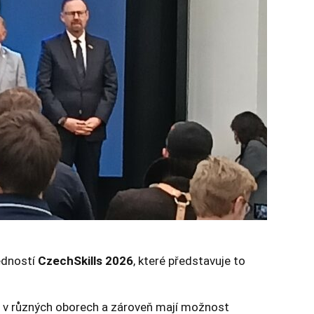
edností
CzechSkills 2026
, které představuje to
ti v různých oborech a zároveň mají možnost