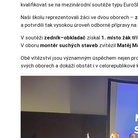
kvalifikovat se na mezinárodní soutěže typu EuroSk
Naši školu reprezentovali žáci ve dvou oborech –
z
a potvrdili tak vysokou úroveň odborné přípravy na 
V soutěži
zedník–obkladač
získal
1. místo žák t
V oboru
montér suchých staveb
zvítězil
Matěj M
Obě vítězství jsou významným úspěchem nejen pro sa
svých oborech a dokáží obstát i v celorepublikové 