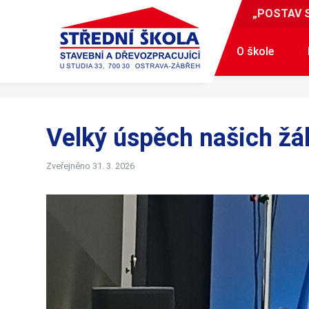
„POSTAV 
O škole
Velký úspěch našich žá
Zveřejněno 31. 3. 2026