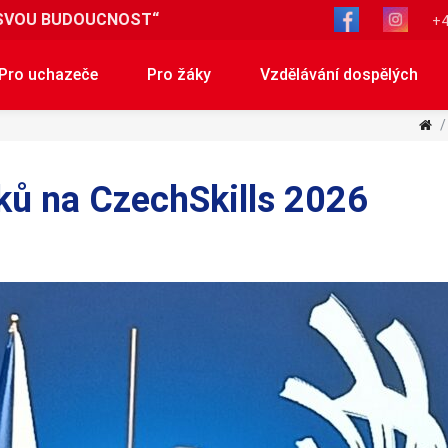
SVOU BUDOUCNOST“
+4
Pro uchazeče
Pro žáky
Vzdělávání dospělých
ků na CzechSkills 2026