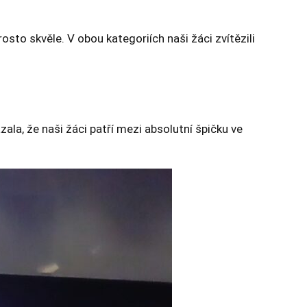
rosto skvěle. V obou kategoriích naši žáci zvítězili
la, že naši žáci patří mezi absolutní špičku ve