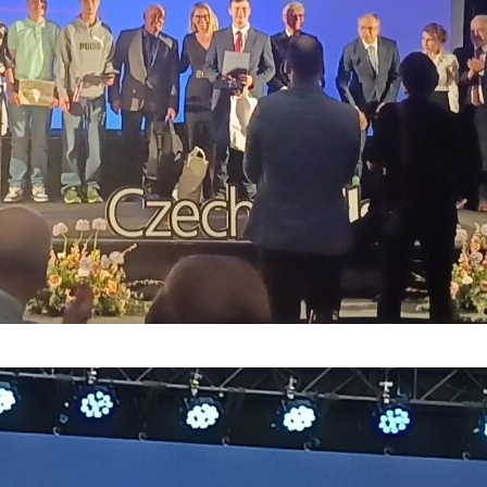
webu zmizí.
Marketing
Sdílením svých
zájmů a chování
při návštěvě
našich stránek
zvyšujete šanci na
zobrazení
personalizovaného
obsahu a nabídek.