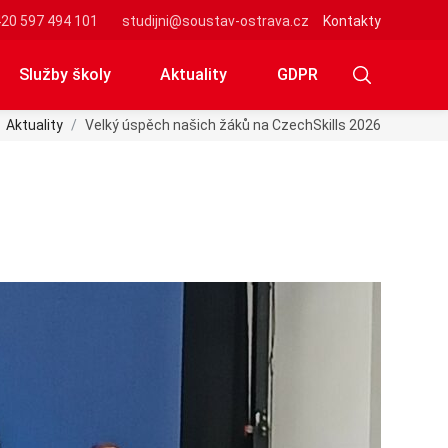
20 597 494 101
studijni@soustav-ostrava.cz
Kontakty
Služby školy
Aktuality
GDPR
Aktuality
Velký úspěch našich žáků na CzechSkills 2026