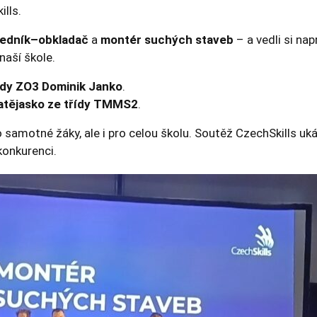
ills.
webových
stránek na
základě
edník–obkladač
a
montér suchých staveb
– a vedli si nap
toho, jak
naší škole.
se webové
stránky
řídy ZO3 Dominik Janko
.
používají.
atějasko ze třídy TMMS2
.
motné žáky, ale i pro celou školu. Soutěž CzechSkills ukáza
Uživatelská
konkurenci.
zkušenost
Aby naše
webové
stránky
fungovaly
při vaší
návštěvě co
nejlépe.
Pokud tyto
cookies
odmítnete,
některé
funkce z