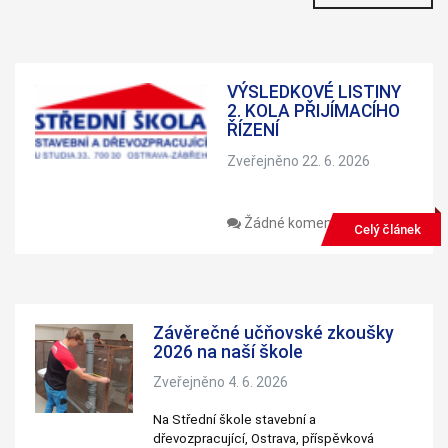
Nezbytné
Tyto
soubory
cookie
nejsou
VÝSLEDKOVÉ LISTINY
volitelné.
2. KOLA PŘIJÍMACÍHO
Jsou
ŘÍZENÍ
nezbytné
pro
Zveřejněno 22. 6. 2026
fungování
webových
stránek.
Žádné komentáře
Celý článek
Statistiky
Abychom
mohli
zlepšovat
funkčnost a
Závěrečné učňovské zkoušky
strukturu
2026 na naší škole
webových
stránek na
Zveřejněno 4. 6. 2026
základě
toho, jak se
Na Střední škole stavební a
webové
dřevozpracující, Ostrava, příspěvková
stránky