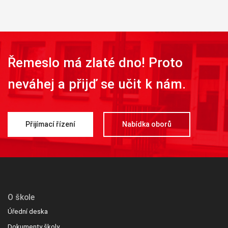
personalizovaného
obsahu a nabídek.
Řemeslo má zlaté dno! Proto
neváhej a přijď se učit k nám.
Přijímací řízení
Nabídka oborů
O škole
Úřední deska
Dokumenty školy