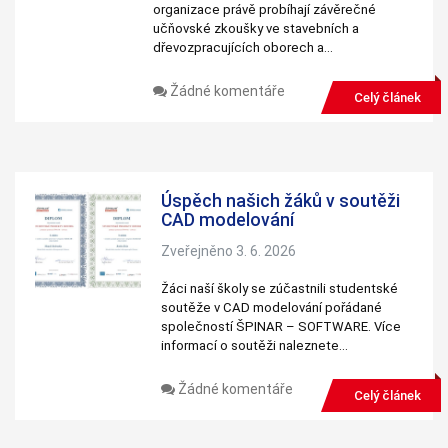
používají.
organizace právě probíhají závěrečné
učňovské zkoušky ve stavebních a
dřevozpracujících oborech a…
Uživatelská
zkušenost
Žádné komentáře
Celý článek
Aby naše
webové
stránky
fungovaly při
vaší návštěvě
co nejlépe.
Úspěch našich žáků v soutěži
Pokud tyto
cookies
CAD modelování
odmítnete,
některé
Zveřejněno 3. 6. 2026
funkce z
webu zmizí.
Žáci naší školy se zúčastnili studentské
soutěže v CAD modelování pořádané
společností ŠPINAR – SOFTWARE. Více
Marketing
informací o soutěži naleznete…
Sdílením svých
zájmů a chování
Žádné komentáře
při návštěvě
Celý článek
našich stránek
zvyšujete šanci na
zobrazení