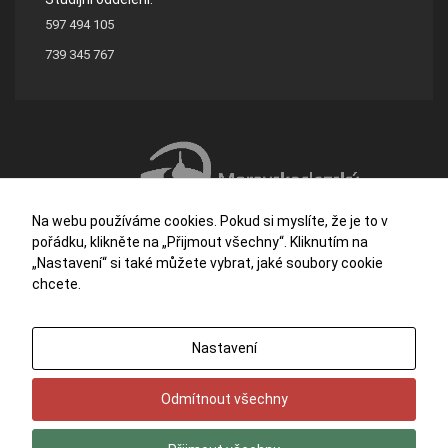
597 494 105
739 345 767
Na webu používáme cookies. Pokud si myslíte, že je to v
pořádku, klikněte na „Přijmout všechny“. Kliknutím na
„Nastavení“ si také můžete vybrat, jaké soubory cookie
chcete.
Střední škola stavební a dřevozpracující Ostrava je příspěvkovou organizací
Nastavení
zřizovanou Moravskoslezským krajem.
Potřebujete poradit?
Zeptejte se našeh
Odmítnout všechny
© 2026
Střední škola stavební a dřevozpracující, Ostrava
. Všechna práva
vyhrazena.
Vytvořilo
eline.cz