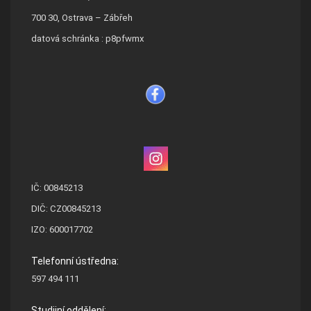
700 30, Ostrava – Zábřeh
datová schránka : p8pfwmx
IČ: 00845213
DIČ: CZ00845213
IZO: 600017702
Telefonní ústředna:
597 494 111
Studijní oddělení: