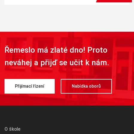
Řemeslo má zlaté dno! Proto
neváhej a přijď se učit k nám.
Přijímací řízení
Nabídka oborů
O škole