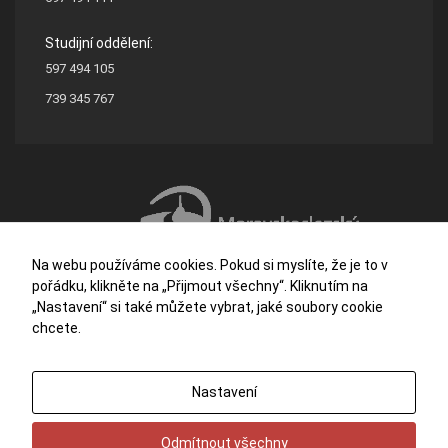
Studijní oddělení:
597 494 105
739 345 767
Na webu používáme cookies. Pokud si myslíte, že je to v
pořádku, klikněte na „Přijmout všechny“. Kliknutím na
„Nastavení“ si také můžete vybrat, jaké soubory cookie
chcete.
Střední škola stavební a dřevozpracující Ostrava je příspěvkovou organizací
Nastavení
zřizovanou Moravskoslezským krajem.
Potřebujete poradit?
Zeptejte se našeho
asistenta
Chettyho
.
Odmítnout všechny