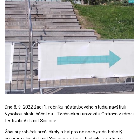
Nezbytné
Tyto
soubory
cookie
nejsou
volitelné.
Jsou
nezbytné
pro
fungování
webových
stránek.
Statistiky
Abychom
mohli
zlepšovat
funkčnost a
Dne 8. 9. 2022 žáci 1. ročníku nástavbového studia navštívili
strukturu
webových
Vysokou školu báňskou –Technickou univezitu Ostrava v rámci
stránek na
festivalu Art and Science.
základě
toho, jak se
Žáci si prohlédli areál školy a byl pro ně nachystán bohatý
webové
stránky
program plný Art and Science, pokusů, techniky, soutěží a