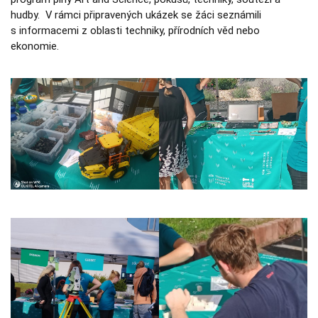
používají.
hudby. V rámci připravených ukázek se žáci seznámili
s informacemi z oblasti techniky, přírodních věd nebo
ekonomie.
Uživatelská
zkušenost
Aby naše
webové
stránky
fungovaly při
vaší návštěvě
co nejlépe.
Pokud tyto
cookies
odmítnete,
některé
funkce z
webu zmizí.
Marketing
Sdílením svých
zájmů a chování
při návštěvě
našich stránek
zvyšujete šanci na
zobrazení