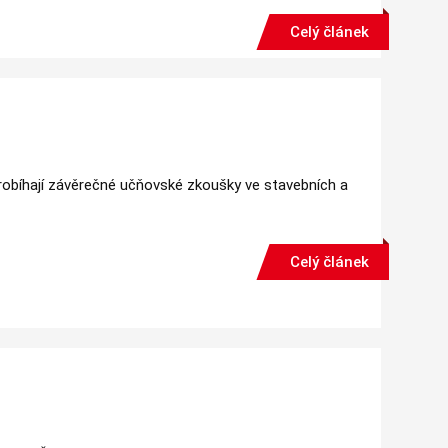
Celý článek
probíhají závěrečné učňovské zkoušky ve stavebních a
Celý článek