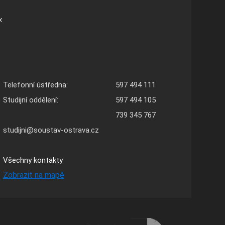
x
Telefonní ústředna:
597 494 111
Studijní oddělení:
597 494 105
739 345 767
studijni@soustav-ostrava.cz
Všechny kontakty
Zobrazit na mapě