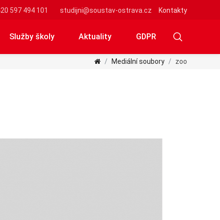
20 597 494 101
studijni@soustav-ostrava.cz
Kontakty
Služby školy
Aktuality
GDPR
Mediální soubory
zoo