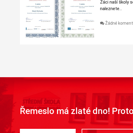
Žáci naší školy
naleznete…
Žádné koment
Řemeslo má zlaté dno! Proto 