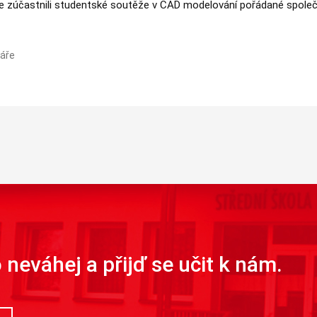
 se zúčastnili studentské soutěže v CAD modelování pořádané spol
áře
neváhej a přijď se učit k nám.