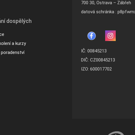
700 30, Ostrava – Zábřeh
datová schránka : p8pfwm
ní dospělých
ace
olení a kurzy
IČ: 00845213
a poradenství
DIČ: CZ00845213
IZO: 600017702