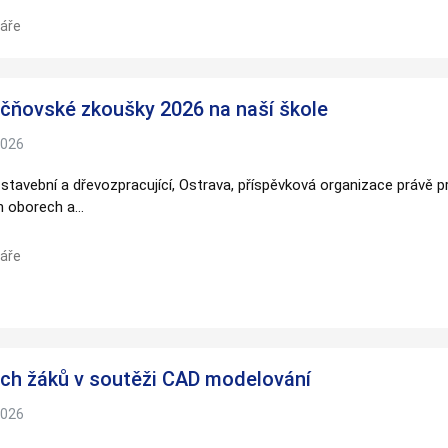
webu zmizí.
áře
Marketing
Sdílením svých
čňovské zkoušky 2026 na naší škole
zájmů a chování
při návštěvě
2026
našich stránek
zvyšujete šanci na
 stavební a dřevozpracující, Ostrava, příspěvková organizace právě 
zobrazení
ch oborech a…
personalizovaného
obsahu a nabídek.
áře
ch žáků v soutěži CAD modelování
2026