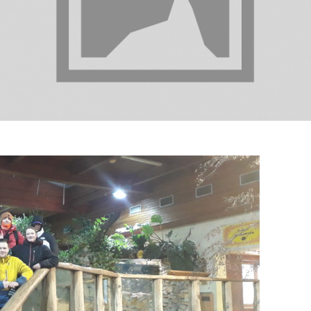
Nezbytné
Tyto
soubory
cookie
nejsou
volitelné.
Jsou
nezbytné
pro
fungování
webových
stránek.
Statistiky
Abychom
mohli
zlepšovat
funkčnost
a strukturu