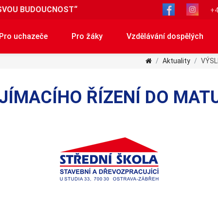
SVOU BUDOUCNOST“
+4
Pro uchazeče
Pro žáky
Vzdělávání dospělých
Aktuality
VÝSL
IJÍMACÍHO ŘÍZENÍ DO MA