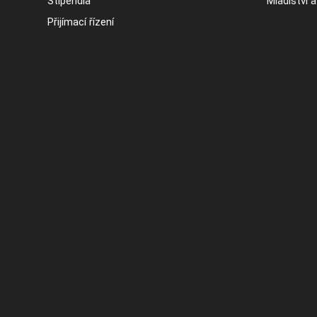
Stipendia
Mladiství 
Přijímací řízení