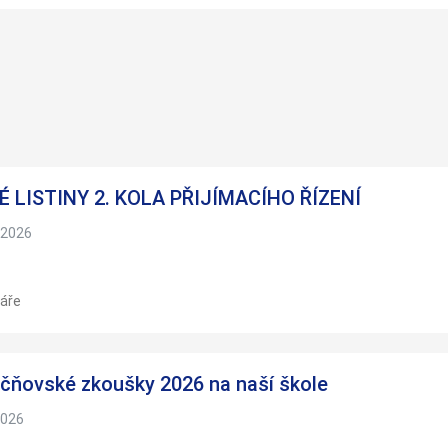
Nezbytné
Tyto
soubory
cookie
nejsou
volitelné.
Jsou
 LISTINY 2. KOLA PŘIJÍMACÍHO ŘÍZENÍ
nezbytné
pro
 2026
fungování
webových
stránek.
áře
Statistiky
Abychom
čňovské zkoušky 2026 na naší škole
mohli
zlepšovat
2026
funkčnost
a strukturu