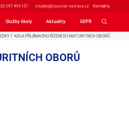
20 597 494 101
studijni@soustav-ostrava.cz
Kontakty
Služby školy
Aktuality
GDPR
EDKY 1. KOLA PŘIJÍMACÍHO ŘÍZENÍ DO MATURITNÍCH OBORŮ
TURITNÍCH OBORŮ