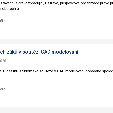
 stavební a dřevozpracující, Ostrava, příspěvková organizace právě 
webových
ch oborech a…
stránek na
základě
toho, jak
áře
se webové
stránky
používají.
Uživatelská
ch žáků v soutěži CAD modelování
zkušenost
Aby naše
2026
webové
stránky
 se zúčastnili studentské soutěže v CAD modelování pořádané spol
fungovaly
při vaší
návštěvě co
nejlépe.
áře
Pokud tyto
cookies
odmítnete,
některé
funkce z