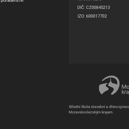
a poradenství
DIČ: CZ00845213
IZO: 600017702
Střední škola stavební a dřevozprac
Moravskoslezským krajem.