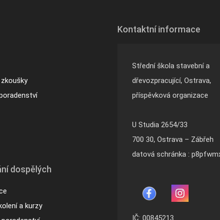
Kontaktní informace
Střední škola stavební a
 zkoušky
dřevozpracující, Ostrava,
poradenství
příspěvková organizace
U Studia 2654/33
700 30, Ostrava – Zábřeh
datová schránka : p8pfwm
ní dospělých
ace
olení a kurzy
IČ: 00845213