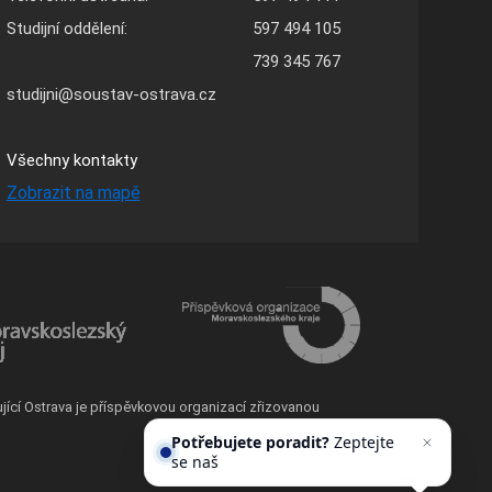
Studijní oddělení:
597 494 105
739 345 767
studijni@soustav-ostrava.cz
Všechny kontakty
Zobrazit na mapě
ující Ostrava je příspěvkovou organizací zřizovanou
Potřebujete poradit?
Zeptejte
se našeho asistenta
Chettyho
.