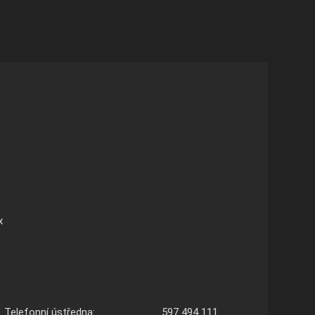
x
Telefonní ústředna:
597 494 111