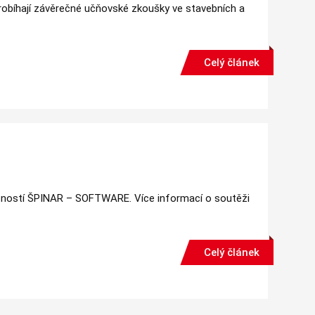
probíhají závěrečné učňovské zkoušky ve stavebních a
Celý článek
ečností ŠPINAR – SOFTWARE. Více informací o soutěži
Celý článek