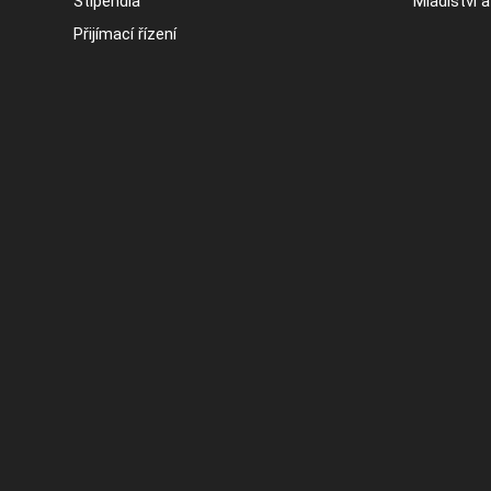
Stipendia
Mladiství 
Přijímací řízení