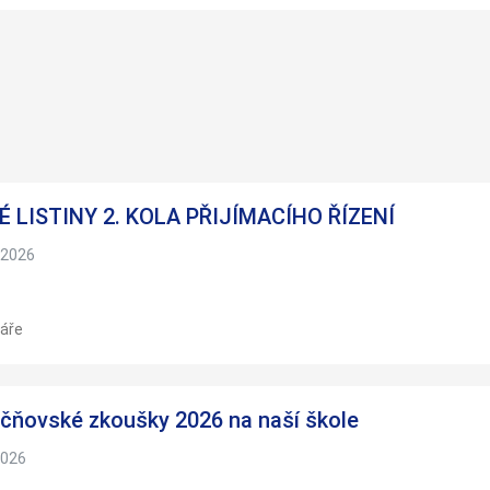
Nezbytné
Tyto
soubory
cookie
nejsou
volitelné.
Jsou
 LISTINY 2. KOLA PŘIJÍMACÍHO ŘÍZENÍ
nezbytné
pro
 2026
fungování
webových
stránek.
áře
Statistiky
Abychom
čňovské zkoušky 2026 na naší škole
mohli
zlepšovat
2026
funkčnost
a strukturu