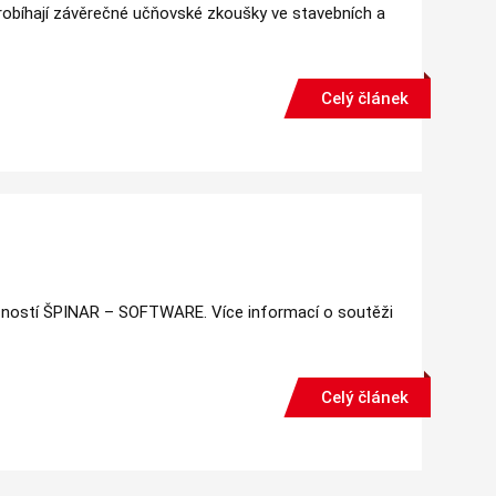
probíhají závěrečné učňovské zkoušky ve stavebních a
Celý článek
ečností ŠPINAR – SOFTWARE. Více informací o soutěži
Celý článek