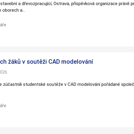
 stavební a dřevozpracující, Ostrava, příspěvková organizace právě 
webových
ch oborech a…
stránek na
základě
toho, jak
áře
se webové
stránky
používají.
Uživatelská
ch žáků v soutěži CAD modelování
zkušenost
Aby naše
2026
webové
stránky
 se zúčastnili studentské soutěže v CAD modelování pořádané spol
fungovaly
při vaší
návštěvě co
nejlépe.
áře
Pokud tyto
cookies
odmítnete,
některé
funkce z