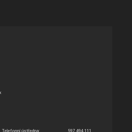
x
Telefonní ústředna:
597 494 111