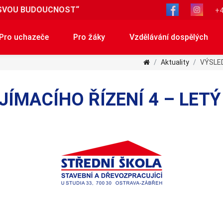
SVOU BUDOUCNOST“
+4
Pro uchazeče
Pro žáky
Vzdělávání dospělých
Aktuality
VÝSLED
ÍJÍMACÍHO ŘÍZENÍ 4 – LET