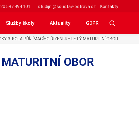
20 597 494 101
studijni@soustav-ostrava.cz
Kontakty
Služby školy
Aktuality
GDPR
KY 3. KOLA PŘÍJÍMACÍHO ŘÍZENÍ 4 – LETÝ MATURITNÍ OBOR
Ý MATURITNÍ OBOR