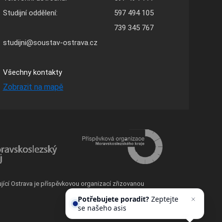
Studijní oddělení:
597 494 105
739 345 767
studijni@soustav-ostrava.cz
Všechny kontakty
Zobrazit na mapě
ující Ostrava je příspěvkovou organizací zřizovanou
Potřebujete poradit?
Zeptejte
se našeho asistenta
Chettyho
.