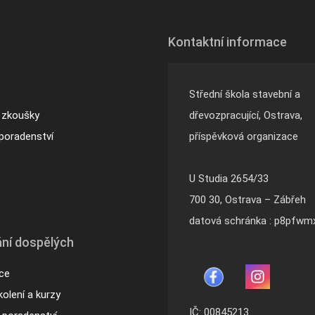
Kontaktní informace
Střední škola stavební a
 zkoušky
dřevozpracující, Ostrava,
poradenství
příspěvková organizace
U Studia 2654/33
700 30, Ostrava – Zábřeh
datová schránka : p8pfwm
ní dospělých
ace
olení a kurzy
IČ: 00845213