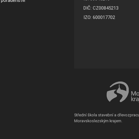
a poradenství
DIČ: CZ00845213
IZO: 600017702
Střední škola stavební a dřevozprac
Moravskoslezským krajem.