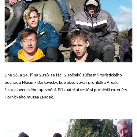
Nezbytné
Tyto
soubory
cookie
nejsou
volitelné.
Jsou
nezbytné
pro
fungování
webových
stránek.
Dne 16. a 24. října 2018 se žáci 2.ročníků zúčastnili turistického
Statistiky
pochodu Hlučín – Darkovičky, kde absolvovali prohlídku Areálu
Abychom
československého opevnění. Při zpáteční cestě si prohlédli exteriéry
mohli
zlepšovat
Hornického muzea Landek.
funkčnost a
strukturu
webových
stránek na
základě
toho, jak se
webové
stránky