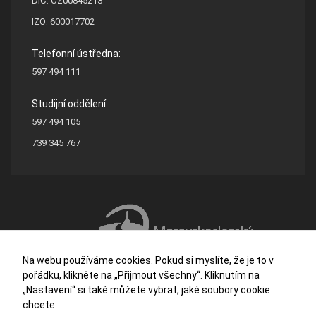
DIČ: CZ00845213
IZO: 600017702
Telefonní ústředna:
597 494 111
Studijní oddělení:
597 494 105
739 345 767
Na webu používáme cookies. Pokud si myslíte, že je to v
pořádku, klikněte na „Přijmout všechny“. Kliknutím na
„Nastavení“ si také můžete vybrat, jaké soubory cookie
chcete.