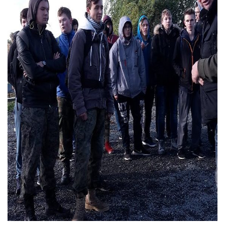
používají.
Uživatelská
zkušenost
Aby naše
webové
stránky
fungovaly při
vaší návštěvě
co nejlépe.
Pokud tyto
cookies
odmítnete,
některé
funkce z
webu zmizí.
Marketing
Sdílením svých
zájmů a chování
při návštěvě
našich stránek
zvyšujete šanci na
zobrazení