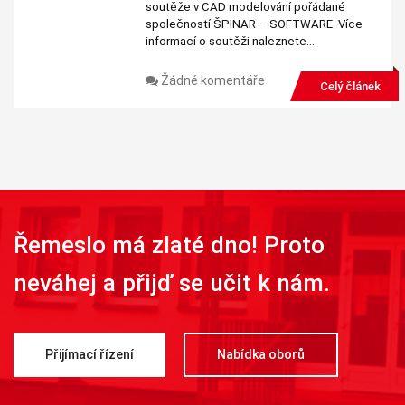
soutěže v CAD modelování pořádané
společností ŠPINAR – SOFTWARE. Více
informací o soutěži naleznete…
Žádné komentáře
Celý článek
Řemeslo má zlaté dno! Proto
neváhej a přijď se učit k nám.
Přijímací řízení
Nabídka oborů