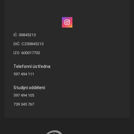
IČ: 00845213
DIČ: CZ00845213
IZO: 600017702
Telefonní ústředna:
597 494 111
Studijní oddělení:
597 494 105
739 345 767