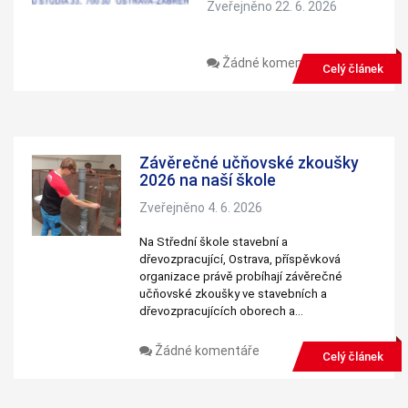
Zveřejněno 22. 6. 2026
používají.
Žádné komentáře
Uživatelská
Celý článek
zkušenost
Aby naše
webové
stránky
fungovaly při
vaší návštěvě
Závěrečné učňovské zkoušky
co nejlépe.
2026 na naší škole
Pokud tyto
cookies
Zveřejněno 4. 6. 2026
odmítnete,
některé
funkce z
Na Střední škole stavební a
webu zmizí.
dřevozpracující, Ostrava, příspěvková
organizace právě probíhají závěrečné
učňovské zkoušky ve stavebních a
dřevozpracujících oborech a…
Marketing
Sdílením svých
zájmů a chování
Žádné komentáře
Celý článek
při návštěvě
našich stránek
zvyšujete šanci na
zobrazení