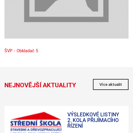
Nezbytné
Tyto
soubory
cookie
nejsou
volitelné.
Jsou
nezbytné
pro
fungování
ŠVP - Obkladač 5
webových
stránek.
Statistiky
Abychom
NEJNOVĚJŠÍ AKTUALITY
Více aktualit
mohli
zlepšovat
funkčnost a
strukturu
webových
stránek na
VÝSLEDKOVÉ LISTINY
základě
2. KOLA PŘIJÍMACÍHO
toho, jak se
ŘÍZENÍ
webové
stránky