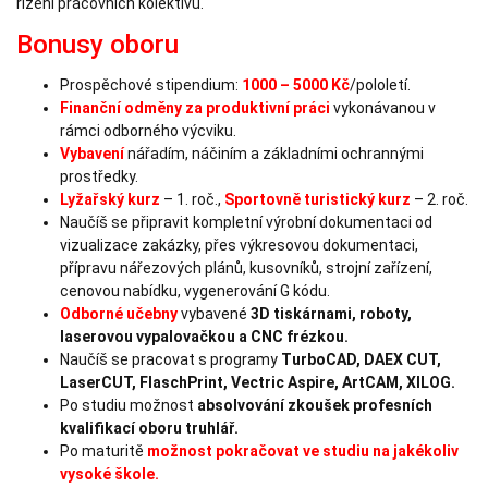
řízení pracovních kolektivů.
personalizovaného
obsahu a nabídek.
Bonusy oboru
Prospěchové stipendium:
1000 – 5000 Kč
/pololetí.
Finanční odměny za produktivní práci
vykonávanou v
rámci odborného výcviku.
Vybavení
nářadím, náčiním a základními ochrannými
prostředky.
Lyžařský kurz
– 1. roč.,
Sportovně turistický kurz
– 2. roč.
Naučíš se připravit kompletní výrobní dokumentaci od
vizualizace zakázky, přes výkresovou dokumentaci,
přípravu nářezových plánů, kusovníků, strojní zařízení,
cenovou nabídku, vygenerování G kódu.
Odborné učebny
vybavené
3D tiskárnami, roboty,
laserovou vypalovačkou a CNC frézkou.
Naučíš se pracovat s programy
TurboCAD, DAEX CUT,
LaserCUT, FlaschPrint, Vectric Aspire, ArtCAM, XILOG.
Po studiu možnost
absolvování zkoušek profesních
kvalifikací oboru truhlář.
Po maturitě
možnost pokračovat ve studiu na jakékoliv
vysoké škole.