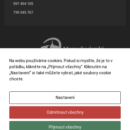
597 494 105
739 345 767
Na webu používáme cookies. Pokud si myslíte, že je to v
pořádku, klikněte na „Přijmout všechny“. Kliknutím na
„Nastavení“ si také můžete vybrat, jaké soubory cookie
chcete.
Střední škola stavební a dřevozpracující Ostrava je příspěvkovou organizací
Nastavení
zřizovanou Moravskoslezským krajem.
Potřebujete poradit?
Zeptejte se našeho
asistenta
Chettyho
.
Odmítnout všechny
© 2026
Střední škola stavební a dřevozpracující, Ostrava
. Všechna práva
vyhrazena.
Vytvořilo
eline.cz
Přijmout všechny