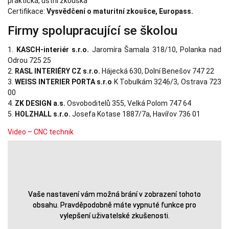
praktická, ústní zkouška
Certifikace:
Vysvědčení o maturitní zkoušce, Europass.
Firmy spolupracující se školou
1.
KASCH-interiér s.r.o.
Jaromíra Šamala 318/10, Polanka nad
Odrou 725 25
2.
RASL INTERIÉRY CZ s.r.o.
Hájecká 630, Dolní Benešov 747 22
3.
WEISS INTERIER PORTA s.r.o
K Tobulkám 3246/3, Ostrava 723
00
4.
ZK DESIGN a.s.
Osvoboditelů 355, Velká Polom 747 64
5.
HOLZHALL s.r.o.
Josefa Kotase 1887/7a, Havířov 736 01
Video – CNC technik
Vaše nastavení vám možná brání v zobrazení tohoto
Vaše nastavení vám možná brání v zobrazení tohoto
obsahu. Pravděpodobně máte vypnuté funkce pro
obsahu. Pravděpodobně máte vypnuté funkce pro
vylepšení uživatelské zkušenosti.
vylepšení uživatelské zkušenosti.