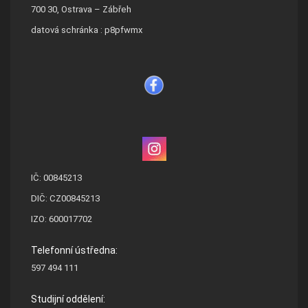
700 30, Ostrava – Zábřeh
datová schránka : p8pfwmx
IČ: 00845213
DIČ: CZ00845213
IZO: 600017702
Telefonní ústředna:
597 494 111
Studijní oddělení: