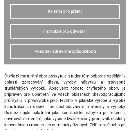
používají.
Kritéria pro přijetí
Uživatelská
zkušenost
Aby naše
Instrukce pro odvolání
webové
stránky
fungovaly při
vaší návštěvě
Posudek zdravotní způsobilosti
co nejlépe.
Pokud tyto
cookies
odmítnete,
některé
Čtyřletý maturitní obor poskytuje studentům odborné vzdělání v
funkce z
webu zmizí.
oblasti zpracování dřeva, výroby nábytku a stavebně
truhlářských výrobků. Absolvent tohoto čtyřletého oboru je
připraven pro uplatnění ve všech oblastech dřevozpracujícího
Marketing
průmyslu, v prvovýrobě jako technik v pilařské výrobě a výrobě
Sdílením svých
konstrukčních desek i při obchodování s materiály a výrobky.
zájmů a chování
Rovněž najde uplatnění jako konstruktér nábytku při řešení a
při návštěvě
navrhování interiérů, jako vysoce kvalifikovaný pracovník obsluhy
našich stránek
zvyšujete šanci na
konvenčních i moderních numericky řízených CNC strojů nebo při
zobrazení