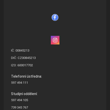
IČ: 00845213
DIČ: CZ00845213
IZO: 600017702
Telefonní ústředna:
597 494 111
Studijní oddělení:
597 494 105
739 345 767