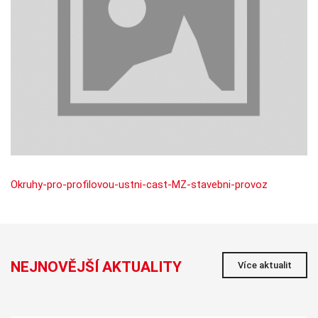
Nezbytné
Tyto
soubory
cookie
nejsou
volitelné.
Jsou
nezbytné
pro
fungování
webových
stránek.
Okruhy-pro-profilovou-ustni-cast-MZ-stavebni-provoz
Statistiky
Abychom
mohli
zlepšovat
funkčnost a
strukturu
webových
NEJNOVĚJŠÍ AKTUALITY
Více aktualit
stránek na
základě
toho, jak se
webové
stránky