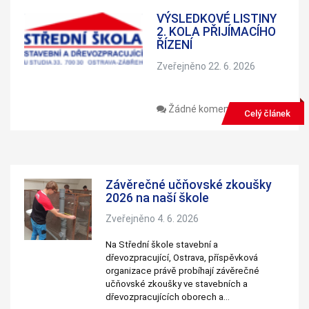
používají.
VÝSLEDKOVÉ LISTINY
2. KOLA PŘIJÍMACÍHO
ŘÍZENÍ
Uživatelská
zkušenost
Zveřejněno 22. 6. 2026
Aby naše
webové
stránky
fungovaly při
Žádné komentáře
Celý článek
vaší návštěvě
co nejlépe.
Pokud tyto
cookies
odmítnete,
některé
funkce z
Závěrečné učňovské zkoušky
webu zmizí.
2026 na naší škole
Zveřejněno 4. 6. 2026
Marketing
Na Střední škole stavební a
Sdílením svých
dřevozpracující, Ostrava, příspěvková
zájmů a chování
organizace právě probíhají závěrečné
při návštěvě
našich stránek
učňovské zkoušky ve stavebních a
zvyšujete šanci na
dřevozpracujících oborech a…
zobrazení