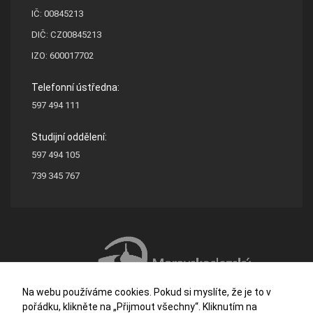
IČ: 00845213
DIČ: CZ00845213
IZO: 600017702
Telefonní ústředna:
597 494 111
Studijní oddělení:
597 494 105
739 345 767
Na webu používáme cookies. Pokud si myslíte, že je to v
pořádku, klikněte na „Přijmout všechny“. Kliknutím na