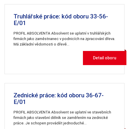
používají.
Truhlářské práce: kód oboru 33-56-
Uživatelská
E/01
zkušenost
Aby naše
PROFIL ABSOLVENTA Absolvent se uplatní v truhlářských
webové
firmách jako zaměstnanec v podnicích na zpracování dřeva.
stránky
fungovaly při
Má základní vědomosti o dřevě…
vaší návštěvě
co nejlépe.
Pokud tyto
Detail oboru
cookies
odmítnete,
některé
funkce z
webu zmizí.
Zednické práce: kód oboru 36-67-
Marketing
E/01
Sdílením svých
zájmů a chování
PROFIL ABSOLVENTA Absolvent se uplatní ve stavebních
při návštěvě
firmách jako stavební dělník se zaměřením na zednické
našich stránek
zvyšujete šanci na
práce. Je schopen provádět jednoduché…
zobrazení