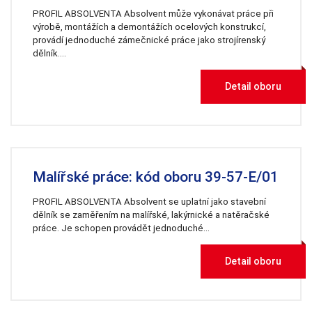
PROFIL ABSOLVENTA Absolvent může vykonávat práce při
Nezbytné
výrobě, montážích a demontážích ocelových konstrukcí,
Tyto
soubory
provádí jednoduché zámečnické práce jako strojírenský
cookie
dělník.…
nejsou
volitelné.
Jsou
Detail oboru
nezbytné
pro
fungování
webových
stránek.
Malířské práce: kód oboru 39-57-E/01
Statistiky
Abychom
PROFIL ABSOLVENTA Absolvent se uplatní jako stavební
mohli
dělník se zaměřením na malířské, lakýrnické a natěračské
zlepšovat
práce. Je schopen provádět jednoduché…
funkčnost a
strukturu
webových
Detail oboru
stránek na
základě
toho, jak se
webové
stránky