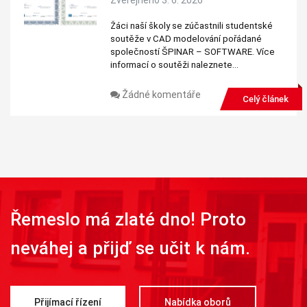
Žáci naší školy se zúčastnili studentské
soutěže v CAD modelování pořádané
společností ŠPINAR – SOFTWARE. Více
informací o soutěži naleznete…
Žádné komentáře
Celý článek
Řemeslo má zlaté dno! Proto
neváhej a přijď se učit k nám.
Přijímací řízení
Nabídka oborů